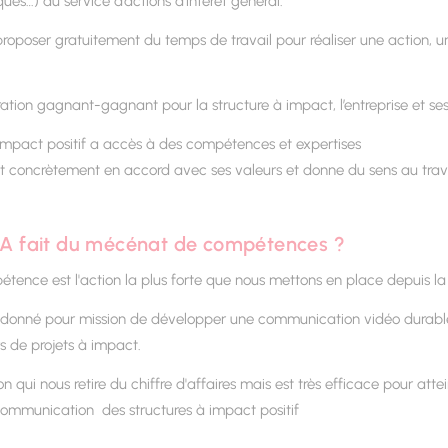
es…) au service d’actions d’intérêt général.
roposer gratuitement du temps de travail pour réaliser une action, un
boration gagnant-gagnant pour la structure à impact, l’entreprise et se
 impact positif a accès à des compétences et expertises
git concrètement en accord avec ses valeurs et donne du sens au trav
A fait du mécénat de compétences ?
ence est l'action la plus forte que nous mettons en place depuis l
st donné pour mission de développer une communication vidéo durab
s de projets à impact.
on qui nous retire du chiffre d'affaires mais est très efficace pour attei
a communication des structures à impact positif