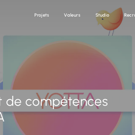
nces chez YOTTA
Projets
Valeurs
Studio
Recr
t de compétences
A