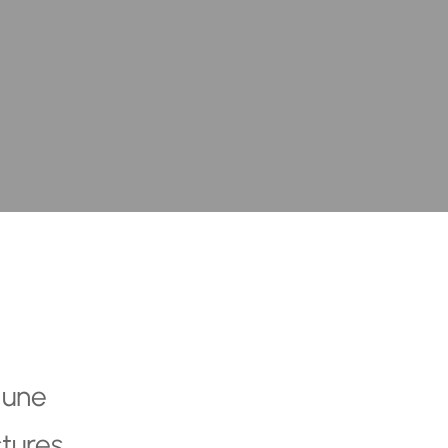
 une
ctures