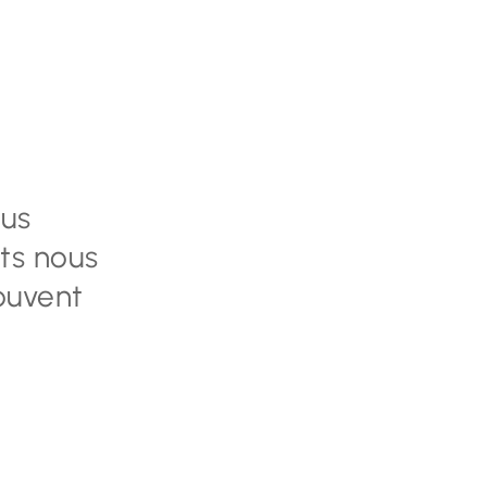
ous
ts nous
souvent