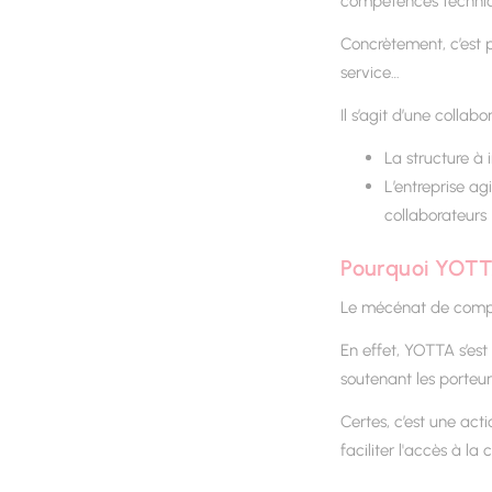
compétences techniqu
Concrètement, c’est p
service…
Il s’agit d’une colla
La structure à
L’entreprise a
collaborateurs
Pourquoi YOTT
Le mécénat de compét
En effet, YOTTA s’e
soutenant les porteur
Certes, c’est une acti
faciliter l'accès à l