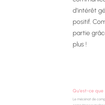
d’intérêt g
positif. C
partie grâ
plus !
Qu’est-ce que
Le mécénat de compét