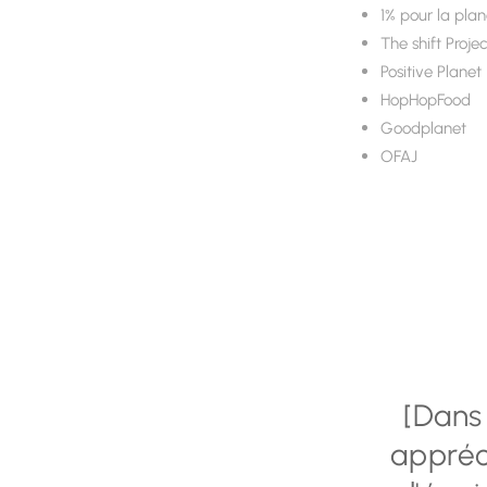
1% pour la pla
The shift Proje
Positive Planet
HopHopFood
Goodplanet
OFAJ
[Dans
appréci